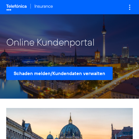
Zum
Inhalt
Mai
springen
Home
Me
Produkte
Online Kundenportal
Schadensm
Kontakt
Schaden melden/Kundendaten verwalten